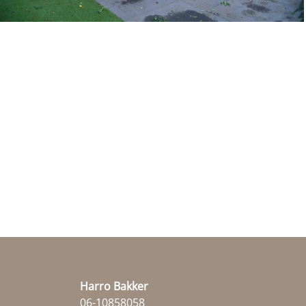
Harro Bakker
06-10858058